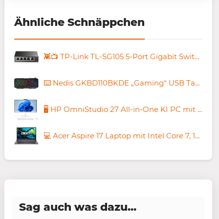
Ähnliche Schnäppchen
👾📺 TP-Link TL-SG105 5-Port Gigabit Switch für 14,69€ (statt 18€)
⌨️ Nedis GKBD110BKDE „Gaming“ USB Tastatur für nur 7,77€ (statt neu 20€)
🖥️ HP OmniStudio 27 All-in-One KI PC mit Ryzen 5, 16GB/1TB für 699€ (statt 1.099€)
💻 Acer Aspire 17 Laptop mit Intel Core 7, 16GB/512GB für 699,99€ (statt 829€)
Sag auch was dazu...