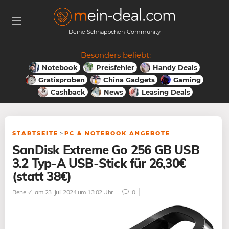
Deine Schnäppchen-Community
Besonders beliebt:
Notebook
Preisfehler
Handy Deals
Gratisproben
China Gadgets
Gaming
Cashback
News
Leasing Deals
STARTSEITE
>
PC & NOTEBOOK ANGEBOTE
SanDisk Extreme Go 256 GB USB
3.2 Typ-A USB-Stick für 26,30€
(statt 38€)
Rene ✓
, am 23. Juli 2024 um 13:02 Uhr
0