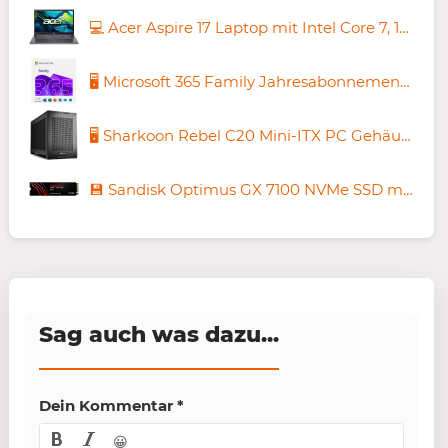
💻 Acer Aspire 17 Laptop mit Intel Core 7, 16GB/512GB für 699,99€ (statt 829€)
🖥️ Microsoft 365 Family Jahresabonnement 👨‍💻 6 Nutzer für 89,99€ (statt 99€)
🖥️ Sharkoon Rebel C20 Mini-ITX PC Gehäuse für 59,99€ (statt 140€)
💾 Sandisk Optimus GX 7100 NVMe SSD mit 1TB für 194,68€ (statt 225€)
Sag auch was dazu...
Dein Kommentar
*
😀