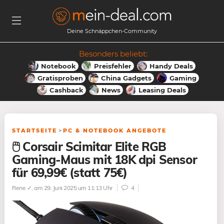
Deine Schnäppchen-Community
Besonders beliebt:
Notebook
Preisfehler
Handy Deals
Gratisproben
China Gadgets
Gaming
Cashback
News
Leasing Deals
STARTSEITE
>
PC & NOTEBOOK ANGEBOTE
🖱️ Corsair Scimitar Elite RGB
Gaming-Maus mit 18K dpi Sensor
für 69,99€ (statt 75€)
Rene ✓
, am 29. Juni 2025 um 11:13 Uhr
4