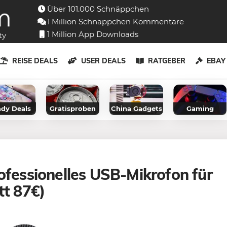
Über 101.000 Schnäppchen
1 Million Schnäppchen Kommentare
1 Million App Downloads
ty
REISE DEALS
USER DEALS
RATGEBER
EBA
dy Deals
Gratisproben
China Gadgets
Gaming
ofessionelles USB-Mikrofon für
tt 87€)