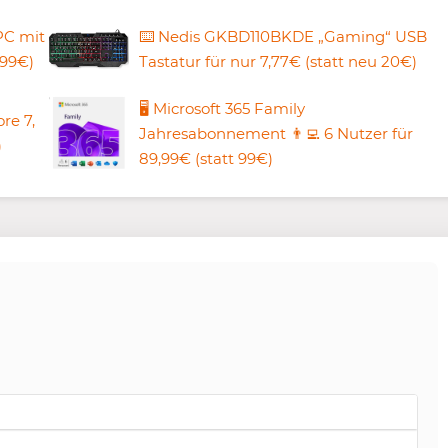
PC mit
⌨️ Nedis GKBD110BKDE „Gaming“ USB
099€)
Tastatur für nur 7,77€ (statt neu 20€)
🖥️ Microsoft 365 Family
re 7,
Jahresabonnement 👨‍💻 6 Nutzer für
)
89,99€ (statt 99€)