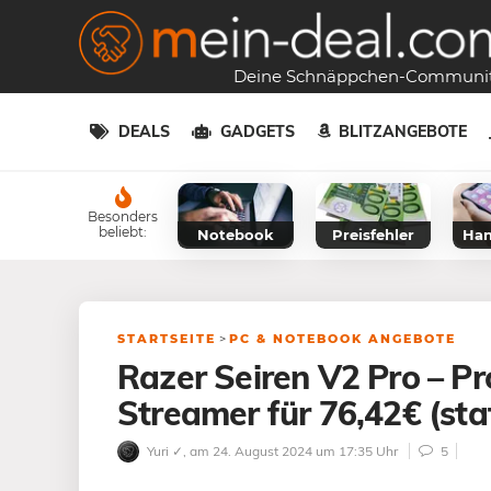
Deine Schnäppchen-Communi
DEALS
GADGETS
BLITZANGEBOTE
Besonders
beliebt:
Notebook
Preisfehler
Han
STARTSEITE
>
PC & NOTEBOOK ANGEBOTE
Razer Seiren V2 Pro – Pr
Streamer für 76,42€ (sta
Yuri ✓
, am 24. August 2024 um 17:35 Uhr
5