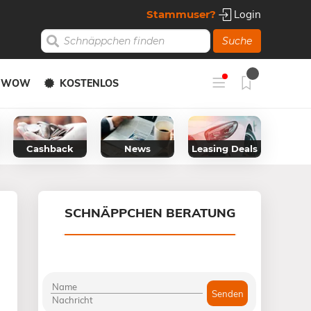
Stammuser?
Login
Suche
Y WOW
KOSTENLOS
Cashback
News
Leasing Deals
SCHNÄPPCHEN BERATUNG