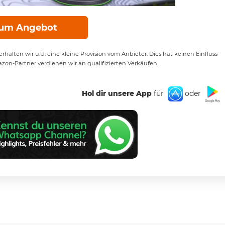
um Angebot
rhalten wir u.U. eine kleine Provision vom Anbieter. Dies hat keinen Einfluss
azon-Partner verdienen wir an qualifizierten Verkäufen.
Hol dir unsere App
für
oder