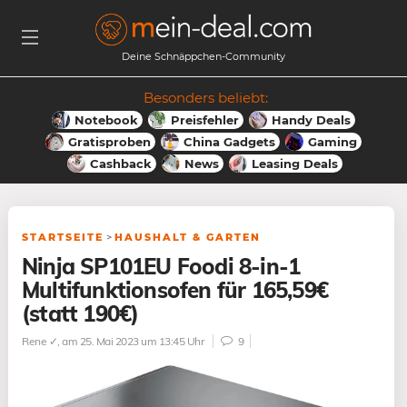
Deine Schnäppchen-Community
Besonders beliebt:
Notebook
Preisfehler
Handy Deals
Gratisproben
China Gadgets
Gaming
Cashback
News
Leasing Deals
STARTSEITE
>
HAUSHALT & GARTEN
Ninja SP101EU Foodi 8-in-1
Multifunktionsofen für 165,59€
(statt 190€)
Rene ✓
, am 25. Mai 2023 um 13:45 Uhr
9