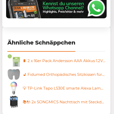
Ähnliche Schnäppchen
🔋 2 x 16er Pack Andersson AAA Akkus 1.2V 500mAh für 16,88€ (statt 44€)
💺 Fidumed Orthopädisches Sitzkissen für 9,89€ (statt 18€)
💡 TP-Link Tapo L530E smarte Alexa Lampe E27 für 5,99€ (statt 10€) – 4 Stück für nur 25,80€
📚🔌 2x SONGMICS Nachttisch mit Steckdose & LED für 43,99€ (statt 50€)