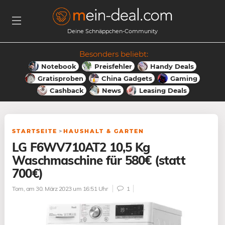
Deine Schnäppchen-Community
Besonders beliebt:
Notebook
Preisfehler
Handy Deals
Gratisproben
China Gadgets
Gaming
Cashback
News
Leasing Deals
STARTSEITE
>
HAUSHALT & GARTEN
LG F6WV710AT2 10,5 Kg
Waschmaschine für 580€ (statt
700€)
Tom
, am 30. März 2023 um 16:51 Uhr
1