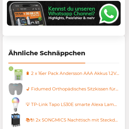
Ähnliche Schnäppchen
🔋 2 x 16er Pack Andersson AAA Akkus 1.2V 500mAh für 16,88€ (statt 44€)
💺 Fidumed Orthopädisches Sitzkissen für 9,89€ (statt 18€)
💡 TP-Link Tapo L530E smarte Alexa Lampe E27 für 5,99€ (statt 10€) – 4 Stück für nur 25,80€
📚🔌 2x SONGMICS Nachttisch mit Steckdose & LED für 43,99€ (statt 50€)