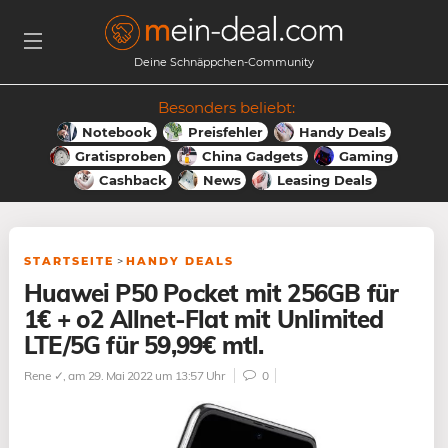
Deine Schnäppchen-Community
Besonders beliebt:
Notebook
Preisfehler
Handy Deals
Gratisproben
China Gadgets
Gaming
Cashback
News
Leasing Deals
STARTSEITE
>
HANDY DEALS
Huawei P50 Pocket mit 256GB für
1€ + o2 Allnet-Flat mit Unlimited
LTE/5G für 59,99€ mtl.
Rene ✓
, am 29. Mai 2022 um 13:57 Uhr
0