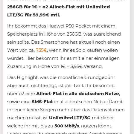
256GB für 1€ + o2 Allnet-Flat mit Unlimited
LTE/5G für 59,99€ mtl.
Ihr bekommt das Huawei P50 Pocket mit einem
Speicherplatz in Höhe von 256GB, was ausreichend
sein sollte. Das Smartphone hat aktuell noch einen
Wert von ca.
755€
, wenn ihr es Solo kaufen wollen
würdet. Hier bekommt ihr es mit einer einmaligen
Zuzahlung in Höhe von 1€ + 3,95€ Versand.
Das Highlight, was die monatliche Grundgebühr
aber auch rechtfertigt, ist der Tarif. Ihr bekommt
über o2 eine
Allnet-Flat in alle deutschen Netze
,
sowie eine
SMS-Flat
in alle deutschen Netze. Damit
ihr euch keine Sorgen mehr über das Datenvolumen
machen müsst, ist
Unlimited LTE/5G
mit dabei,
welche ihr mit bis zu
500 Mbit/s
. nutzen könnt.
Leider müsst ihr aber noch mit dem Anschlusspreis