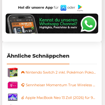
Hol dir unsere App
für
oder
Ähnliche Schnäppchen
🎮 Nintendo Switch 2 inkl. Pokémon Pokopia für 4,99€ + Vodafone Allnet 50GB für 29,99€ mtl. + 140€ Bonus
🎧 Sennheiser Momentum True Wireless 4 für 5,90€ + 📶 Telekom Allnet 20GB für 14,99€ mtl. + 150€ Bonus
🍏 Apple MacBook Neo 13 Zoll (2026) für 99€ + 200GB Telekom Allnet für 29€ mtl.