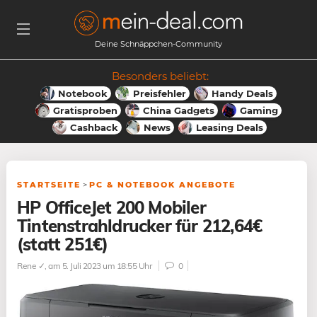
Deine Schnäppchen-Community
Besonders beliebt:
Notebook
Preisfehler
Handy Deals
Gratisproben
China Gadgets
Gaming
Cashback
News
Leasing Deals
STARTSEITE
>
PC & NOTEBOOK ANGEBOTE
HP OfficeJet 200 Mobiler
Tintenstrahldrucker für 212,64€
(statt 251€)
Rene ✓
, am 5. Juli 2023 um 18:55 Uhr
0