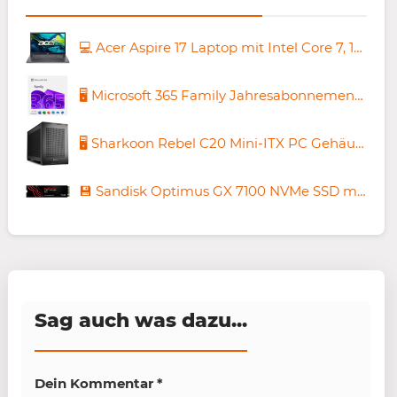
💻 Acer Aspire 17 Laptop mit Intel Core 7, 16GB/512GB für 699,99€ (statt 829€)
🖥️ Microsoft 365 Family Jahresabonnement 👨‍💻 6 Nutzer für 89,99€ (statt 99€)
🖥️ Sharkoon Rebel C20 Mini-ITX PC Gehäuse für 59,99€ (statt 140€)
💾 Sandisk Optimus GX 7100 NVMe SSD mit 1TB für 194,68€ (statt 225€)
Sag auch was dazu...
Dein Kommentar
*