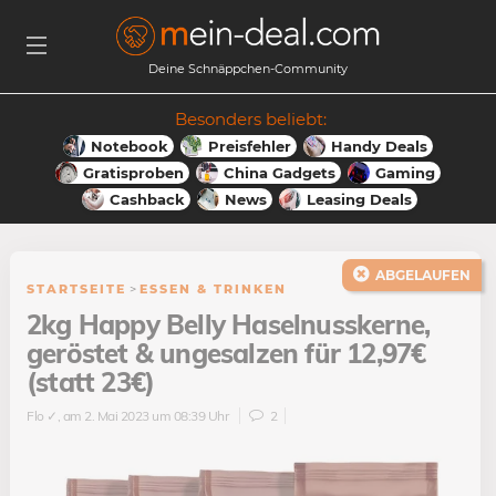
Deine Schnäppchen-Community
Besonders beliebt:
Notebook
Preisfehler
Handy Deals
Gratisproben
China Gadgets
Gaming
Cashback
News
Leasing Deals
ABGELAUFEN
STARTSEITE
>
ESSEN & TRINKEN
2kg Happy Belly Haselnusskerne,
geröstet & ungesalzen für 12,97€
(statt 23€)
Flo ✓
, am 2. Mai 2023 um 08:39 Uhr
2