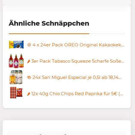
Ähnliche Schnäppchen
🍪 4 x 24er Pack OREO Original Kakaokekse ab 7,16€ (statt 12€)
🌶️ 3er Pack Tabasco Squeeze Scharfe Soße Multipack, 256ml für 16,14€ (statt 19€)
🍻 24x San Miguel Especial je 0,5l ab 18,14€ (statt 24€) – nur 0,75€ pro Dose
🌶️ 12x 40g Chio Chips Red Paprika für 5€ (statt 10€)