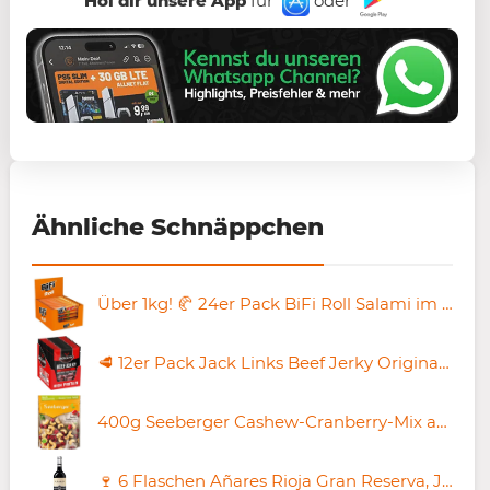
Hol dir unsere App
für
oder
Ähnliche Schnäppchen
Über 1kg! 🥐 24er Pack BiFi Roll Salami im Teigmantel 45g ab 22,57€ (statt 28€)
🥩 12er Pack Jack Links Beef Jerky Original je 60g ab 35,62€ (statt 51€)
400g Seeberger Cashew-Cranberry-Mix ab 6,64€ (statt 9€)
🍷 6 Flaschen Añares Rioja Gran Reserva, Jahrgang 2019 für 37,89€ (statt 68€)