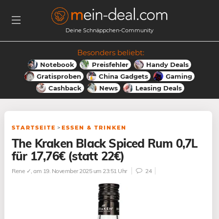
Deine Schnäppchen-Community
Besonders beliebt:
Notebook
Preisfehler
Handy Deals
Gratisproben
China Gadgets
Gaming
Cashback
News
Leasing Deals
STARTSEITE
>
ESSEN & TRINKEN
The Kraken Black Spiced Rum 0,7L
für 17,76€ (statt 22€)
Rene ✓
, am 19. November 2025 um 23:51 Uhr
24