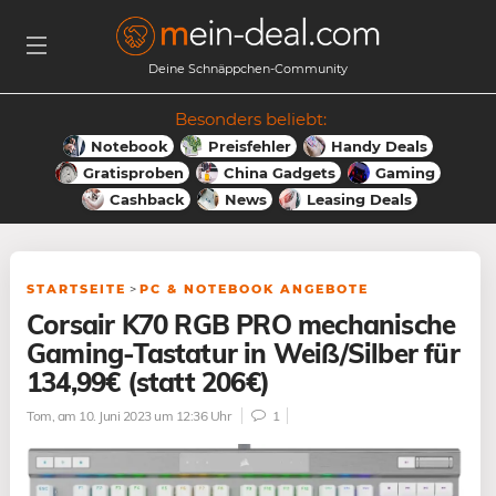
Deine Schnäppchen-Community
Besonders beliebt:
Notebook
Preisfehler
Handy Deals
Gratisproben
China Gadgets
Gaming
Cashback
News
Leasing Deals
STARTSEITE
>
PC & NOTEBOOK ANGEBOTE
Corsair K70 RGB PRO mechanische
Gaming-Tastatur in Weiß/Silber für
134,99€ (statt 206€)
Tom
, am 10. Juni 2023 um 12:36 Uhr
1