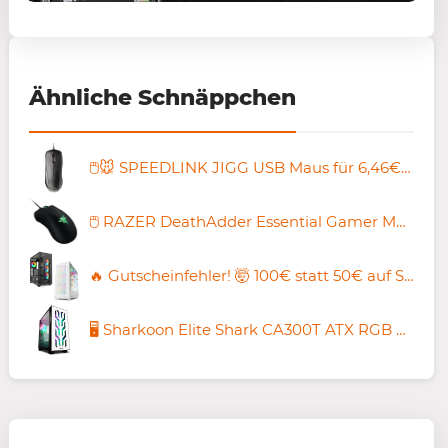
Ähnliche Schnäppchen
🖱️🐭 SPEEDLINK JIGG USB Maus für 6,46€ (statt 9€)
🖱️ RAZER DeathAdder Essential Gamer Maus für 17,90€ (statt 22€)
🔥 Gutscheinfehler! 🤯 100€ statt 50€ auf Sharkoon PC-Gehäuse – z.B. REV 300 für 59,99€ (statt 160€)
🖥️ Sharkoon Elite Shark CA300T ATX RGB PC-Gehäuse für 79,99€ (statt 160€)