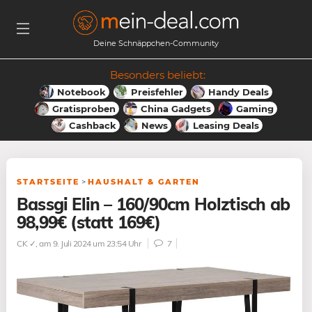
Deine Schnäppchen-Community
Besonders beliebt:
Notebook
Preisfehler
Handy Deals
Gratisproben
China Gadgets
Gaming
Cashback
News
Leasing Deals
STARTSEITE
>
HAUSHALT & GARTEN
Bassgi Elin – 160/90cm Holztisch ab
98,99€ (statt 169€)
CK ✓
, am 9. Juli 2024 um 23:54 Uhr
7