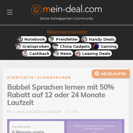
Deine Schnäppchen-Community
Besonders beliebt:
Notebook
Preisfehler
Handy Deals
Gratisproben
China Gadgets
Gaming
Cashback
News
Leasing Deals
ABGELAUFEN
STARTSEITE
>
SCHNÄPPCHEN
Babbel Sprachen lernen mit 50%
Rabatt auf 12 oder 24 Monate
Laufzeit
Flo ✓
, am 6. Juni 2023 um 18:10 Uhr
30