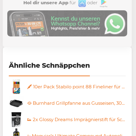
Hol dir unsere App
für
oder
Ähnliche Schnäppchen
🖋️ 10er Pack Stabilo point 88 Fineliner für 4,99€ (statt 10€)
🥘 Burnhard Grillpfanne aus Gusseisen, 30 cm für 37,72€ (statt 50€)
👟 2x Glossy Dreams Imprägnierstift für Schuhnähte für 8,98€ (statt 12€)
✨ Meguiar’s Ultimate Compound Autopolitur, 450ml für 17,64€ (statt 23€)