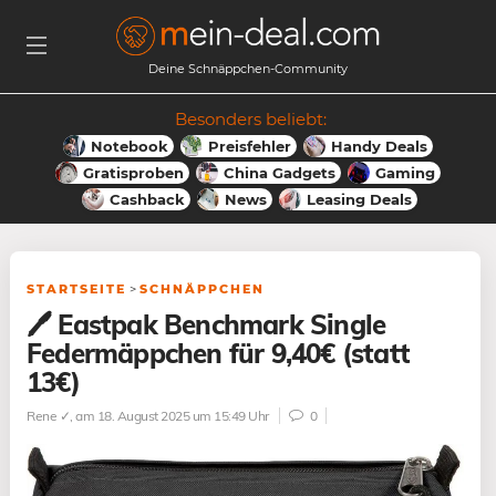
Deine Schnäppchen-Community
Besonders beliebt:
Notebook
Preisfehler
Handy Deals
Gratisproben
China Gadgets
Gaming
Cashback
News
Leasing Deals
STARTSEITE
>
SCHNÄPPCHEN
🖊️ Eastpak Benchmark Single
Federmäppchen für 9,40€ (statt
13€)
Rene ✓
, am 18. August 2025 um 15:49 Uhr
0