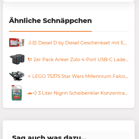
Ähnliche Schnäppchen
👃🏻 Diesel D by Diesel Geschenkset mit EdT 30 ml & Duschgel 75 ml für 30,15€ (statt 38€)
🔌 2er Pack Anker Zolo 4-Port USB-C Ladegerät mit 50W für 25,97€ (statt 40€)
⭐ LEGO 75375 Star Wars Millennium Falcon für 53,99€ (statt 60€)
🚗💨 3 Liter Nigrin Scheibenklar Konzentrat Apfel für 7,19€ (statt 13€)
Sag auch was dazu...