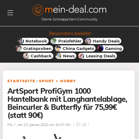
Deine Schnäppchen-Community
Besonders beliebt:
Notebook
Preisfehler
Handy Deals
Gratisproben
China Gadgets
Gaming
Cashback
News
Leasing Deals
STARTSEITE
>
SPORT + HOBBY
ArtSport ProfiGym 1000
Hantelbank mit Langhantelablage,
Beincurler & Butterfly für 75,99€
(statt 90€)
Flo ✓
, am 23. Januar 2022 um 10:37 Uhr
11