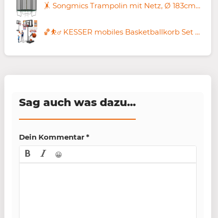
🤸 Songmics Trampolin mit Netz, Ø 183cm für 85,99€ (statt 144€)
🏀⛹️‍♂️ KESSER mobiles Basketballkorb Set 230-305cm & Zubehör für 99,80€ (statt 135€)
Sag auch was dazu...
Dein Kommentar
*
😀