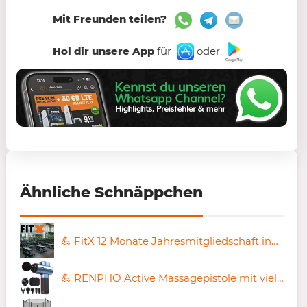
Mit Freunden teilen?
Hol dir unsere App
für
oder
Ähnliche Schnäppchen
💪 FitX 12 Monate Jahresmitgliedschaft inkl. Getränke-Flat & Kursen ➡️ für 288€ (statt 377€)
💪 RENPHO Active Massagepistole mit vielen Aufsätzen für 64,95€ (statt 100€)