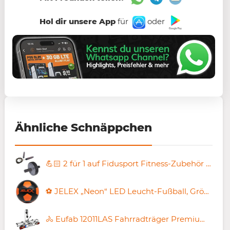
Hol dir unsere App
für
oder
Ähnliche Schnäppchen
💪🏻 2 für 1 auf Fidusport Fitness-Zubehör – z.B. 2x Springseil für 9,98€ (statt 20€)
⚽️ JELEX „Neon“ LED Leucht-Fußball, Größe 5 für 14,95€ (statt 26€)
🚴 Eufab 12011LAS Fahrradträger Premium (2 Fahrräder) für 212,48€ (statt 248€)