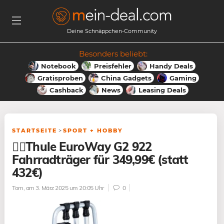
Deine Schnäppchen-Community
Besonders beliebt:
Notebook
Preisfehler
Handy Deals
Gratisproben
China Gadgets
Gaming
Cashback
News
Leasing Deals
STARTSEITE
>
SPORT + HOBBY
🚴‍♀️Thule EuroWay G2 922
Fahrradträger für 349,99€ (statt
432€)
Tom
, am 3. März 2025 um 20:05 Uhr
0