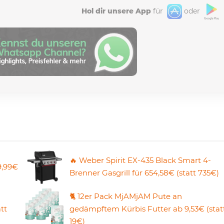
Hol dir unsere App
für
oder
🔥 Weber Spirit EX-435 Black Smart 4-
9,99€
Brenner Gasgrill für 654,58€ (statt 735€)
🐈 12er Pack MjAMjAM Pute an
tt
gedämpftem Kürbis Futter ab 9,53€ (stat
19€)