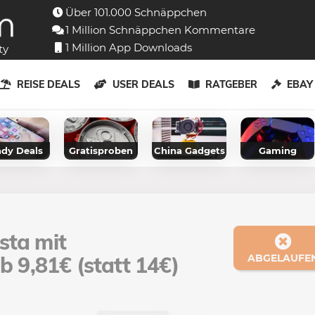
Über 101.000 Schnäppchen
1 Million Schnäppchen Kommentare
1 Million App Downloads
ty
REISE DEALS
USER DEALS
RATGEBER
EBA
dy Deals
Gratisproben
China Gadgets
Gaming
sta mit
b 9,81€ (statt 14€)
ABGELAUFE