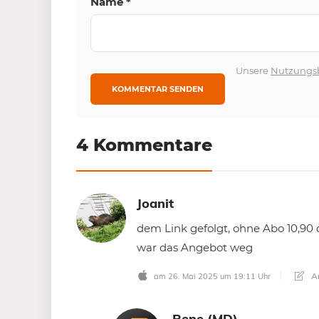
Name
*
Unsere
Nutzungs
4 Kommentare
Joanit
dem Link gefolgt, ohne Abo 10,90
war das Angebot weg
An
am 26. Mai 2025 um 19:11 Uhr
Rene (MD)