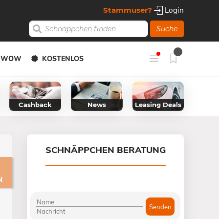
Stammuser?
Login
Suche
Y WOW
KOSTENLOS
Cashback
News
Leasing Deals
SCHNÄPPCHEN BERATUNG
N