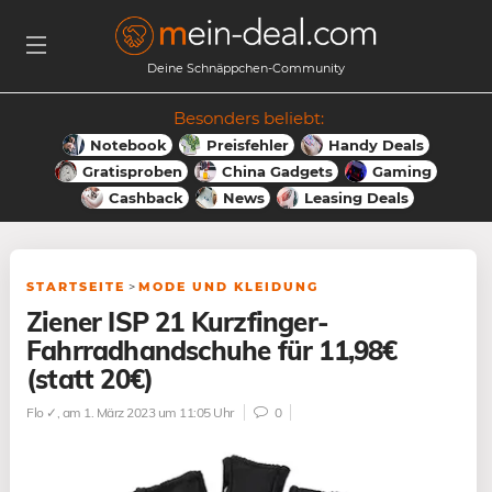
Deine Schnäppchen-Community
Besonders beliebt:
Notebook
Preisfehler
Handy Deals
Gratisproben
China Gadgets
Gaming
Cashback
News
Leasing Deals
STARTSEITE
>
MODE UND KLEIDUNG
Ziener ISP 21 Kurzfinger-
Fahrradhandschuhe für 11,98€
(statt 20€)
Flo ✓
, am 1. März 2023 um 11:05 Uhr
0