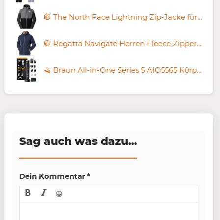
🧥 The North Face Lightning Zip-Jacke für 83,76€ (statt 104€) – S, M, L
🧥 Regatta Navigate Herren Fleece Zipper Jacke für 15,98€ (statt 35€)
🪒 Braun All-in-One Series 5 AIO5565 Körper Haarschneidemaschine für 49,99€ 💥 (statt 82€)
Sag auch was dazu...
Dein Kommentar
*
😀