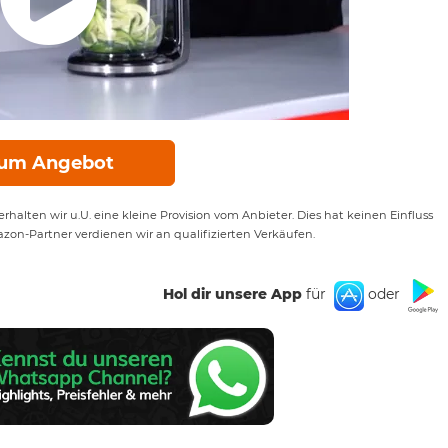
um Angebot
rhalten wir u.U. eine kleine Provision vom Anbieter. Dies hat keinen Einfluss
azon-Partner verdienen wir an qualifizierten Verkäufen.
Hol dir unsere App
für
oder