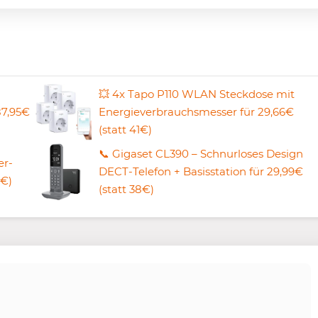
💥 4x Tapo P110 WLAN Steckdose mit
87,95€
Energieverbrauchsmesser für 29,66€
(statt 41€)
📞 Gigaset CL390 – Schnurloses Design
er-
DECT-Telefon + Basisstation für 29,99€
7€)
(statt 38€)