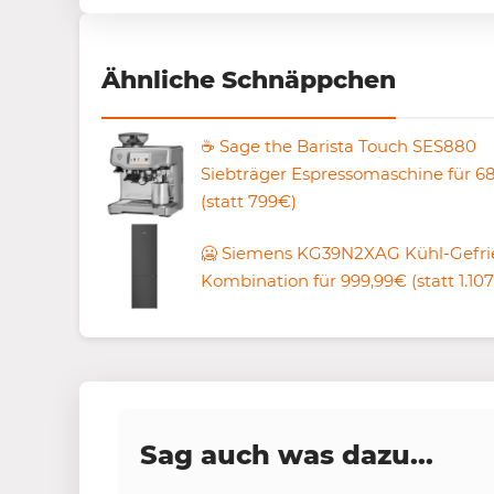
Ähnliche Schnäppchen
☕ Sage the Barista Touch SES880
Siebträger Espressomaschine für 6
(statt 799€)
🥶 Siemens KG39N2XAG Kühl-Gefri
Kombination für 999,99€ (statt 1.10
Sag auch was dazu...