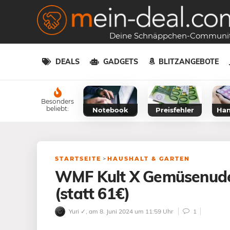
Deine Schnäppchen-Communi
DEALS
GADGETS
BLITZANGEBOTE
Besonders
beliebt:
Notebook
Preisfehler
Han
STARTSEITE
>
HAUSHALT & GARTEN
WMF Kult X Gemüsenudel
(statt 61€)
Yuri ✓
, am 8. Juni 2024 um 11:59 Uhr
1