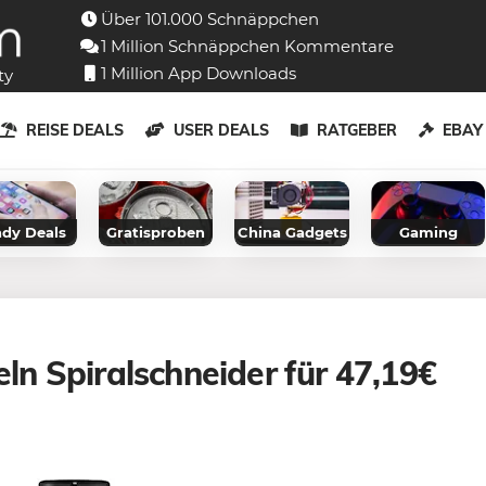
Über 101.000 Schnäppchen
1 Million Schnäppchen Kommentare
1 Million App Downloads
ty
REISE DEALS
USER DEALS
RATGEBER
EBA
dy Deals
Gratisproben
China Gadgets
Gaming
n Spiralschneider für 47,19€