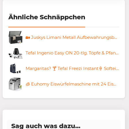
Ähnliche Schnäppchen
🏡 Juskys Limani Metall Aufbewahrungsbox mit 380 Liter für 98,89€ (statt 120€)
Tefal Ingenio Easy ON 20-tlg. Töpfe & Pfannen Set für 159,99€ (statt 194€)
Margaritas? 🍸 Tefal Freezi Instant🍦 Softeis- & Slushmaschine für 299,99€ (statt 380€)
🧊 Euhomy Eiswürfelmaschine mit 24 Eiswürfeln in 13 Minuten für 139€ (statt 170€)
Sag auch was dazu...