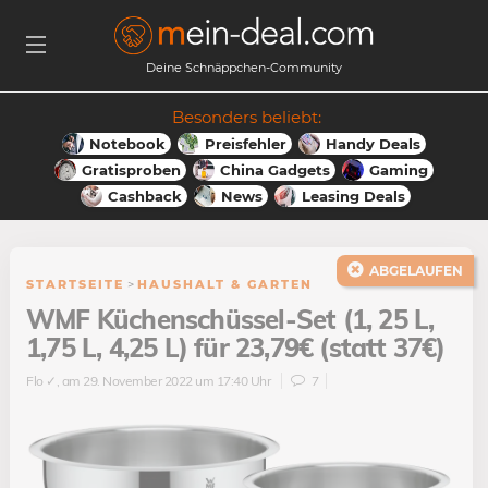
Deine Schnäppchen-Community
Besonders beliebt:
Notebook
Preisfehler
Handy Deals
Gratisproben
China Gadgets
Gaming
Cashback
News
Leasing Deals
ABGELAUFEN
STARTSEITE
>
HAUSHALT & GARTEN
WMF Küchenschüssel-Set (1, 25 L,
1,75 L, 4,25 L) für 23,79€ (statt 37€)
Flo ✓
, am 29. November 2022 um 17:40 Uhr
7