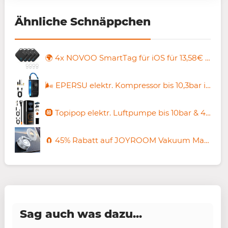
Ähnliche Schnäppchen
🌍 4x NOVOO SmartTag für iOS für 13,58€ (statt 19€)
🌬️ EPERSU elektr. Kompressor bis 10,3bar inkl. Zubehör für 17,49€ (statt 25€)
🛞 Topipop elektr. Luftpumpe bis 10bar & 4 Modi für 19,90€ (statt 29€)
🧲 45% Rabatt auf JOYROOM Vakuum MagSafe Halterung ab 7,94€ (statt 15€)
Sag auch was dazu...