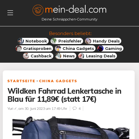
Deine Schnäppchen-Community
Besonders beliebt:
Notebook
Preisfehler
Handy Deals
Gratisproben
China Gadgets
Gaming
Cashback
News
Leasing Deals
STARTSEITE
>
CHINA GADGETS
Wildken Fahrrad Lenkertasche in
Blau für 11,89€ (statt 17€)
Yuri ✓
, am 30. Juni 2023 um 17:49 Uhr
4