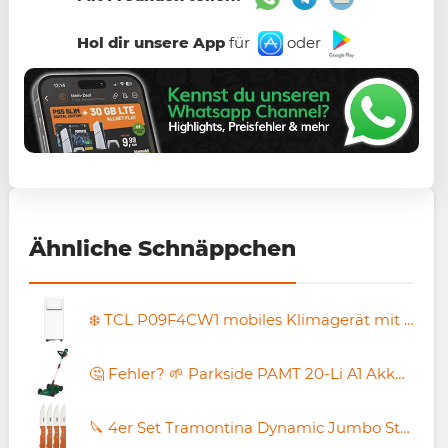
Hol dir unsere App
für
oder
Ähnliche Schnäppchen
❄️ TCL P09F4CW1 mobiles Klimagerät mit 9.000 BTU für 299,99€ (statt 455€)
🤔 Fehler? 🌱 Parkside PAMT 20-Li A1 Akku-Multitrimmer 20V (ohne Akku) für 19,44€ (statt 40€)
🔪 4er Set Tramontina Dynamic Jumbo Steakmesser ab 10€ (statt 22€)