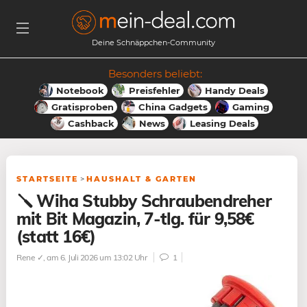
Deine Schnäppchen-Community
Besonders beliebt:
Notebook
Preisfehler
Handy Deals
Gratisproben
China Gadgets
Gaming
Cashback
News
Leasing Deals
STARTSEITE
>
HAUSHALT & GARTEN
🪛 Wiha Stubby Schraubendreher
mit Bit Magazin, 7-tlg. für 9,58€
(statt 16€)
Rene ✓
, am 6. Juli 2026 um 13:02 Uhr
1