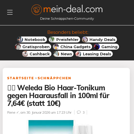
Deine Schnäppchen-Community
Besonders beliebt:
Notebook
Preisfehler
Handy Deals
Gratisproben
China Gadgets
Gaming
Cashback
News
Leasing Deals
STARTSEITE
>
SCHNÄPPCHEN
💆‍♂️ Weleda Bio Haar-Tonikum
gegen Haarausfall in 100ml für
7,64€ (statt 10€)
Rene ✓
, am 30. Januar 2026 um 17:23 Uhr
3