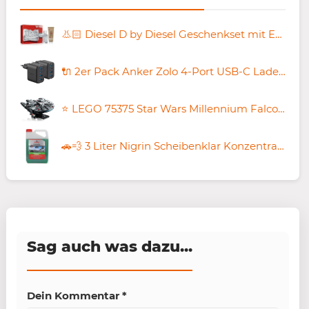
👃🏻 Diesel D by Diesel Geschenkset mit EdT 30 ml & Duschgel 75 ml für 30,15€ (statt 38€)
🔌 2er Pack Anker Zolo 4-Port USB-C Ladegerät mit 50W für 25,97€ (statt 40€)
⭐ LEGO 75375 Star Wars Millennium Falcon für 53,99€ (statt 60€)
🚗💨 3 Liter Nigrin Scheibenklar Konzentrat Apfel für 7,19€ (statt 13€)
Sag auch was dazu...
Dein Kommentar
*