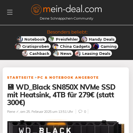
Deine Schnäppchen-Community
Besonders beliebt:
Notebook
Preisfehler
Handy Deals
Gratisproben
China Gadgets
Gaming
Cashback
News
Leasing Deals
STARTSEITE
>
PC & NOTEBOOK ANGEBOTE
💾 WD_Black SN850X NVMe SSD
mit Heatsink, 4TB für 279€ (statt
300€)
Rene ✓
, am 25. Februar 2025 um 13:51 Uhr
0