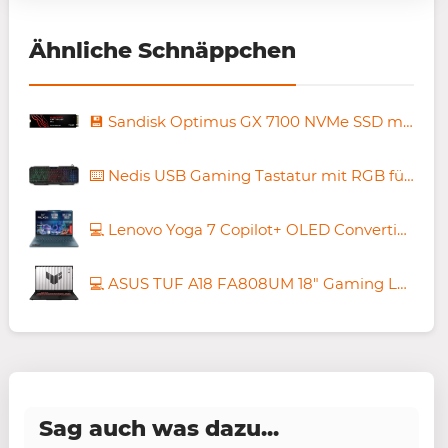
Ähnliche Schnäppchen
💾 Sandisk Optimus GX 7100 NVMe SSD mit 1TB für 194,68€ (statt 225€)
⌨️ Nedis USB Gaming Tastatur mit RGB für 9,99€ (statt 25€)
💻 Lenovo Yoga 7 Copilot+ OLED Convertible Laptop mit Ryzen AI 7 für 979,99€ (statt 1.199€)
💻 ASUS TUF A18 FA808UM 18″ Gaming Laptop mit RTX 5060 für 1.299€ (statt 1.599€)
Sag auch was dazu...