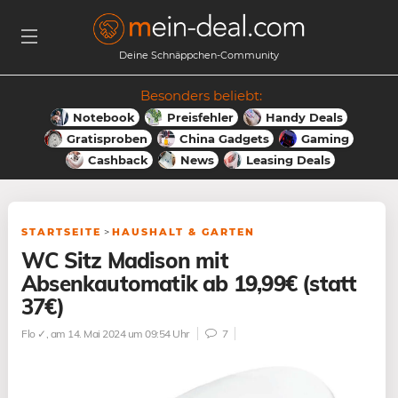
Deine Schnäppchen-Community
Besonders beliebt:
Notebook
Preisfehler
Handy Deals
Gratisproben
China Gadgets
Gaming
Cashback
News
Leasing Deals
STARTSEITE
>
HAUSHALT & GARTEN
WC Sitz Madison mit
Absenkautomatik ab 19,99€ (statt
37€)
Flo ✓
, am 14. Mai 2024 um 09:54 Uhr
7