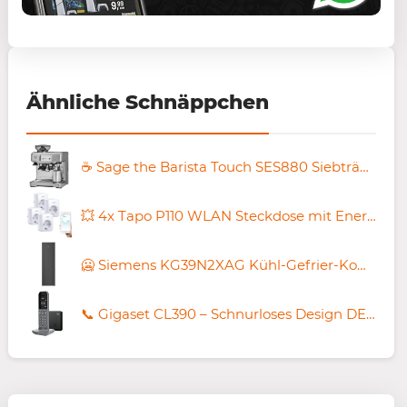
Ähnliche Schnäppchen
☕ Sage the Barista Touch SES880 Siebträger Espressomaschine für 687,95€ (statt 799€)
💥 4x Tapo P110 WLAN Steckdose mit Energieverbrauchsmesser für 29,66€ (statt 41€)
🥶 Siemens KG39N2XAG Kühl-Gefrier-Kombination für 999,99€ (statt 1.107€)
📞 Gigaset CL390 – Schnurloses Design DECT-Telefon + Basisstation für 29,99€ (statt 38€)