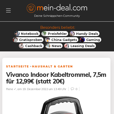
Deine Schnäppchen-Community
Besonders beliebt:
Notebook
Preisfehler
Handy Deals
Gratisproben
China Gadgets
Gaming
Cashback
News
Leasing Deals
STARTSEITE
>
HAUSHALT & GARTEN
Vivanco Indoor Kabeltrommel, 7,5m
für 12,99€ (statt 20€)
Rene ✓
, am 19. Dezember 2022 um 13:49 Uhr
0