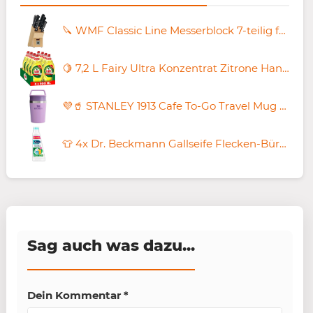
🔪 WMF Classic Line Messerblock 7-teilig für 53,49€ (statt 68€)
🍋 7,2 L Fairy Ultra Konzentrat Zitrone Handgeschirrspülmittel ab 21,56€ (statt 29€)
💜🥤 STANLEY 1913 Cafe To-Go Travel Mug mit 0.23L für 19,99€ (statt 24€)
👕 4x Dr. Beckmann Gallseife Flecken-Bürste 250ml ab 4,72€ (statt 8€)
Sag auch was dazu...
Dein Kommentar
*