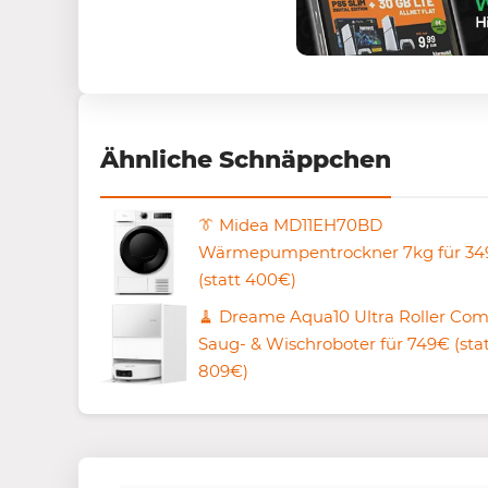
Ähnliche Schnäppchen
👔 Midea MD11EH70BD
Wärmepumpentrockner 7kg für 34
(statt 400€)
🧹 Dreame Aqua10 Ultra Roller Com
Saug- & Wischroboter für 749€ (sta
809€)