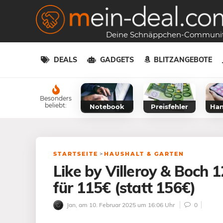
Deine Schnäppchen-Communi
DEALS
GADGETS
BLITZANGEBOTE
Besonders
beliebt:
Notebook
Preisfehler
Han
STARTSEITE
>
HAUSHALT & GARTEN
Like by Villeroy & Boch 
für 115€ (statt 156€)
Jan
, am 10. Februar 2025 um 16:06 Uhr
0