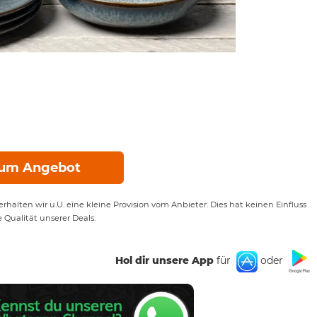
um Angebot
rhalten wir u.U. eine kleine Provision vom Anbieter. Dies hat keinen Einfluss
e Qualität unserer Deals.
Hol dir unsere App
für
oder