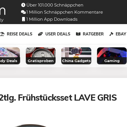
Über 101.000 Schnäppchen
1 Million Schnäppchen Kommentare
1 Million App Downloads
ty
REISE DEALS
USER DEALS
RATGEBER
EBA
dy Deals
Gratisproben
China Gadgets
Gaming
12tlg. Frühstücksset LAVE GRIS