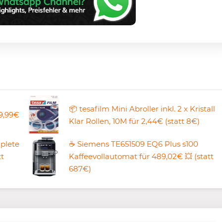
📦 tesafilm Mini Abroller inkl. 2 x Kristall
9,99€
Klar Rollen, 10M für 2,44€ (statt 8€)
plete
☕️ Siemens TE651509 EQ6 Plus s100
tt
Kaffeevollautomat für 489,02€ 💥 (statt
687€)