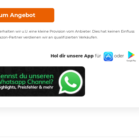
um Angebot
rhalten wir u.U. eine kleine Provision vom Anbieter. Dies hat keinen Einfluss
azon-Partner verdienen wir an qualifizierten Verkäufen.
Hol dir unsere App
für
oder