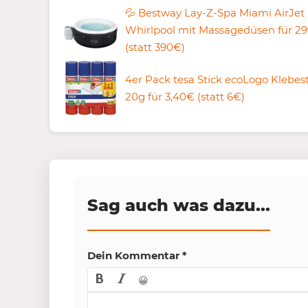
💦 Bestway Lay-Z-Spa Miami AirJet
Whirlpool mit Massagedüsen für 2
(statt 390€)
4er Pack tesa Stick ecoLogo Klebesti
20g für 3,40€ (statt 6€)
Sag auch was dazu...
Dein Kommentar
*
😀