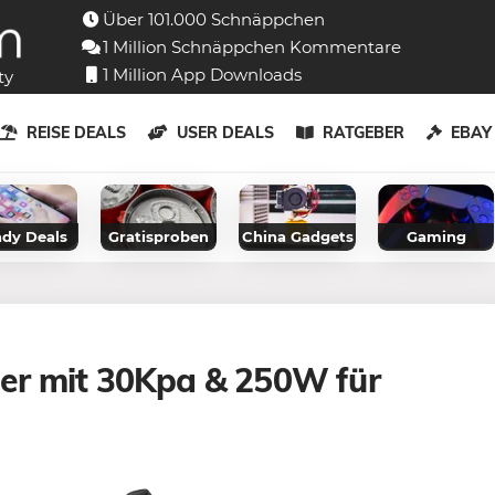
Über 101.000 Schnäppchen
1 Million Schnäppchen Kommentare
1 Million App Downloads
ty
REISE DEALS
USER DEALS
RATGEBER
EBA
dy Deals
Gratisproben
China Gadgets
Gaming
er mit 30Kpa & 250W für