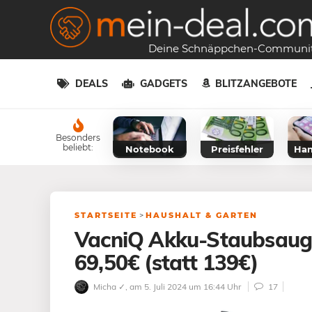
Deine Schnäppchen-Communi
DEALS
GADGETS
BLITZANGEBOTE
Besonders
beliebt:
Notebook
Preisfehler
Han
STARTSEITE
>
HAUSHALT & GARTEN
VacniQ Akku-Staubsaug
69,50€ (statt 139€)
Micha ✓
, am 5. Juli 2024 um 16:44 Uhr
17