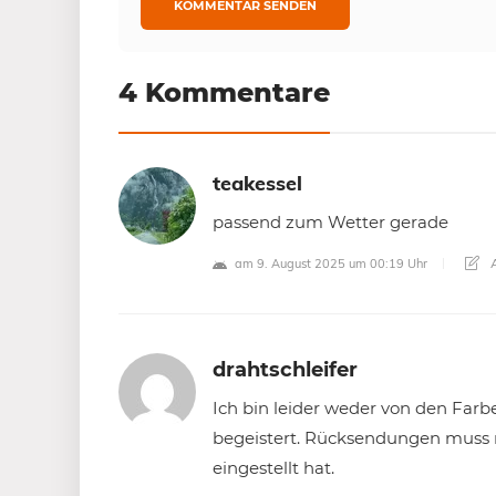
4 Kommentare
teakessel
passend zum Wetter gerade
A
am 9. August 2025 um 00:19 Uhr
drahtschleifer
Ich bin leider weder von den Farbe
begeistert. Rücksendungen muss ma
eingestellt hat.