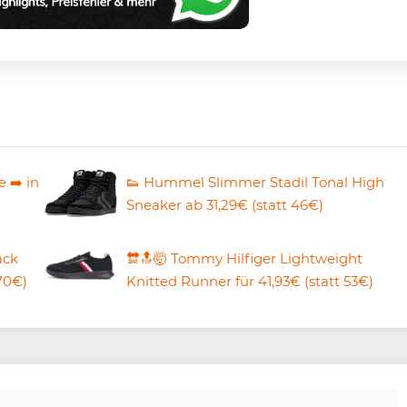
 ➡️ in
👟 Hummel Slimmer Stadil Tonal High
Sneaker ab 31,29€ (statt 46€)
ack
🔛🔝🤯 Tommy Hilfiger Lightweight
70€)
Knitted Runner für 41,93€ (statt 53€)