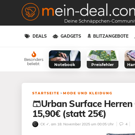
Deine Schnäppchen-Communi
DEALS
GADGETS
BLITZANGEBOTE
Besonders
beliebt:
Notebook
Preisfehler
Han
STARTSEITE
>
MODE UND KLEIDUNG
🩳Urban Surface Herren
15,90€ (statt 25€)
CK ✓
, am 18. November 2025 um 00:05 Uhr
4