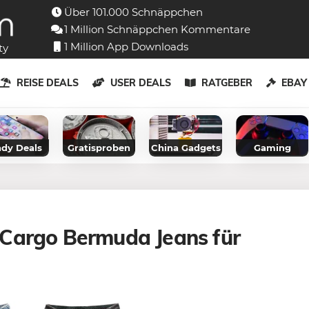
Über 101.000 Schnäppchen
1 Million Schnäppchen Kommentare
1 Million App Downloads
ty
REISE DEALS
USER DEALS
RATGEBER
EBA
dy Deals
Gratisproben
China Gadgets
Gaming
 Cargo Bermuda Jeans für