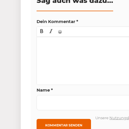
Sag auch was dazu...
Dein Kommentar
*
😀
Name
*
Unsere
Nutzungs