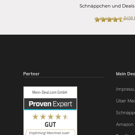
Schnäppchen und Deals
3458
Mein-Deal.com
Partner
Mein Dea
Impress
Über Mei
Schnäpp
Amazon 