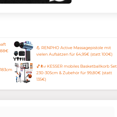
haft
💪 RENPHO Active Massagepistole mit
 288€
vielen Aufsätzen für 64,95€ (statt 100€)
🏀⛹️‍♂️ KESSER mobiles Basketballkorb Set
 183cm
230-305cm & Zubehör für 99,80€ (statt
135€)