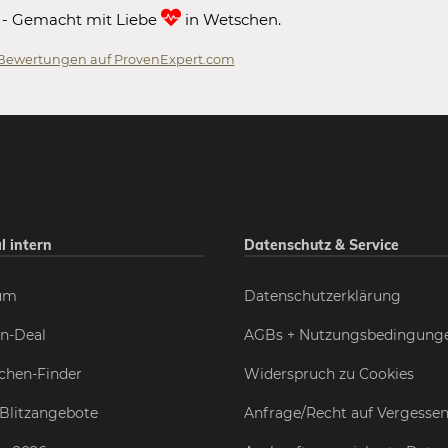
 - Gemacht mit Liebe
in Wetschen.
Bewertungen auf ProvenExpert.com
 GmbH
l intern
Datenschutz & Service
um
Datenschutzerklärung
n-Deal
AGBs + Nutzungsbedingung
chen-Finder
Widerspruch zu Cookies
Blitzangebote
Anfrage/Recht auf Vergesse