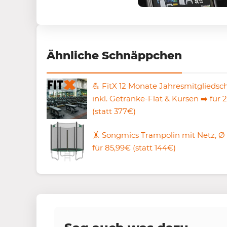
Ähnliche Schnäppchen
💪 FitX 12 Monate Jahresmitgliedsc
inkl. Getränke-Flat & Kursen ➡️ für
(statt 377€)
🤸 Songmics Trampolin mit Netz, Ø
für 85,99€ (statt 144€)