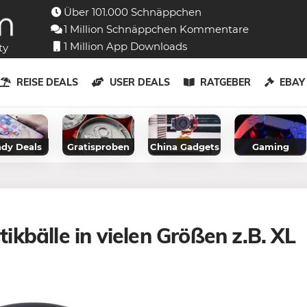
Über 101.000 Schnäppchen
1 Million Schnäppchen Kommentare
1 Million App Downloads
ty
REISE DEALS
USER DEALS
RATGEBER
EBA
dy Deals
Gratisproben
China Gadgets
Gaming
kbälle in vielen Größen z.B. XL