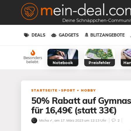
Deine Schnäppchen-Communi
DEALS
GADGETS
BLITZANGEBOTE
Besonders
beliebt:
Notebook
Preisfehler
Han
STARTSEITE
>
SPORT + HOBBY
50% Rabatt auf Gymnasti
für 16,49€ (statt 33€)
Micha ✓
, am 17. März 2023 um 12:13 Uhr
2