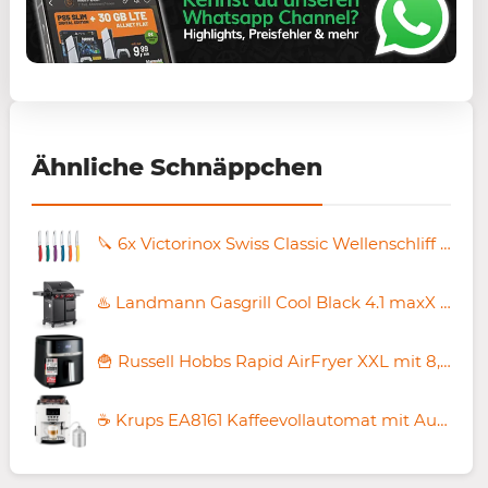
Ähnliche Schnäppchen
🔪 6x Victorinox Swiss Classic Wellenschliff Messer Set für 22,47€ (statt 29€)
♨️ Landmann Gasgrill Cool Black 4.1 maxX mit 800°C-Zone für 459,99€ (statt 738€)
🍟 Russell Hobbs Rapid AirFryer XXL mit 8,3L für 52,79€ (statt 68€)
☕️ Krups EA8161 Kaffeevollautomat mit AutoCappuccino System für 249,99€ (statt 345€)