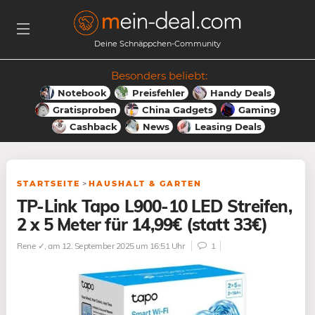
Deine Schnäppchen-Community
Besonders beliebt:
Notebook
Preisfehler
Handy Deals
Gratisproben
China Gadgets
Gaming
Cashback
News
Leasing Deals
STARTSEITE
>
HAUSHALT & GARTEN
TP-Link Tapo L900-10 LED Streifen,
2 x 5 Meter für 14,99€ (statt 33€)
Rene ✓
, am 12. September 2025 um 16:51 Uhr
1