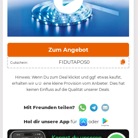
Zum Angebot
Gutschein:
Hinweis: Wenn Du zum Deal klickst und ggf. etwas kaufst,
erhalten wir u.U. eine kleine Provision vom Anbieter. Dies hat
keinen Einfluss auf die Qualität unserer Deals.
Mit Freunden teilen?
Hol dir unsere App
für
oder