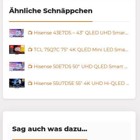
Ähnliche Schnäppchen
📺 Hisense 43E7DS – 43″ QLED UHD Smart TV für 224,11€ (statt 279€)
📺 TCL 75Q7C 75″ 4K QLED Mini LED Smart TV mit 144Hz für 999€ (statt 1.200€)
📺 Hisense 50E7DS 50″ UHD QLED Smart TV für 299€ (statt 349€)
📺 Hisense 55U7DSE 55″ 4K UHD Hi-QLED Mini LED Smart TV für 549€ (statt 616€)
Sag auch was dazu...