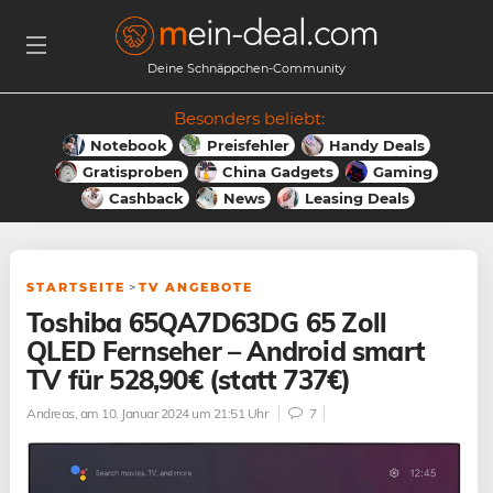
Deine Schnäppchen-Community
Besonders beliebt:
Notebook
Preisfehler
Handy Deals
Gratisproben
China Gadgets
Gaming
Cashback
News
Leasing Deals
STARTSEITE
>
TV ANGEBOTE
Toshiba 65QA7D63DG 65 Zoll
QLED Fernseher – Android smart
TV für 528,90€ (statt 737€)
Andreas
, am 10. Januar 2024 um 21:51 Uhr
7