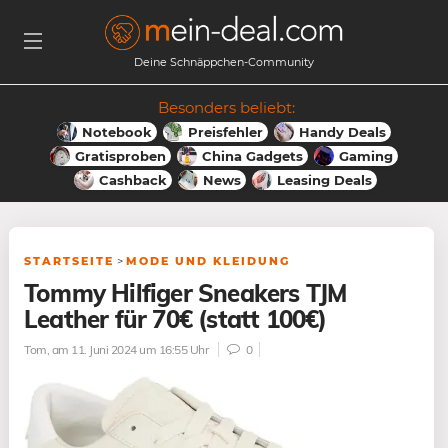
Deine Schnäppchen-Community
Besonders beliebt:
Notebook
Preisfehler
Handy Deals
Gratisproben
China Gadgets
Gaming
Cashback
News
Leasing Deals
STARTSEITE
>
MODE UND KLEIDUNG
Tommy Hilfiger Sneakers TJM
Leather für 70€ (statt 100€)
Tom
, am 11. Juni 2024 um 16:55 Uhr
0