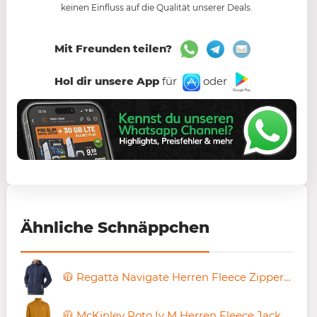
keinen Einfluss auf die Qualität unserer Deals.
Mit Freunden teilen?
Hol dir unsere App
für
oder
Ähnliche Schnäppchen
🧥 Regatta Navigate Herren Fleece Zipper Jacke für 14,39€ (statt 35€)
🧥 McKinley Roto Iv M Herren Fleece Jacke für 18,59€ (statt 45€)