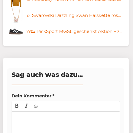
📿 Swarovski Dazzling Swan Halskette rosévergoldet für 72,23€ (statt 99€)
👕👟 PickSport MwSt. geschenkt Aktion – z.B. adidas Courtblock ab 21€ (statt 34€)
Sag auch was dazu...
Dein Kommentar
*
😀