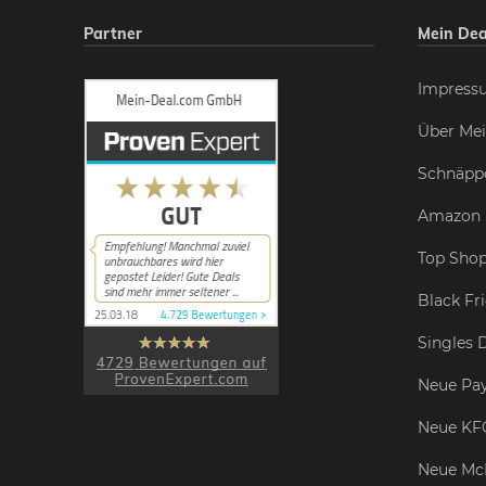
Partner
Mein Dea
Impress
Über Mei
Schnäpp
Amazon 
Top Shop
Black Fr
Singles 
Neue Pay
Neue KF
Neue Mc