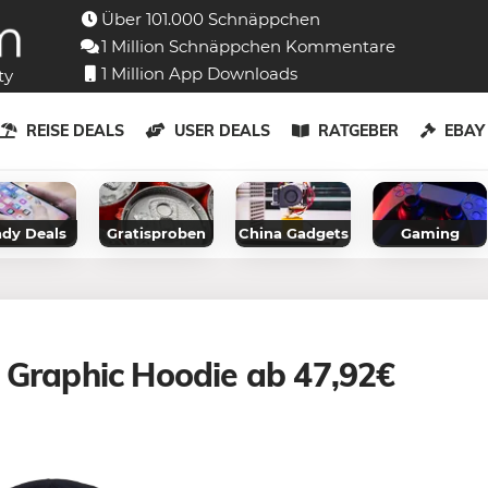
Über 101.000 Schnäppchen
1 Million Schnäppchen Kommentare
1 Million App Downloads
ty
REISE DEALS
USER DEALS
RATGEBER
EBA
dy Deals
Gratisproben
China Gadgets
Gaming
 Graphic Hoodie ab 47,92€