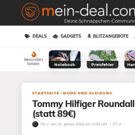
Deine Schnäppchen-Communi
DEALS
GADGETS
BLITZANGEBOTE
Besonders
beliebt:
Notebook
Preisfehler
Han
STARTSEITE
>
MODE UND KLEIDUNG
Tommy Hilfiger Roundall
(statt 89€)
Flo ✓
, am 31. Januar 2022 um 13:52 Uhr
0