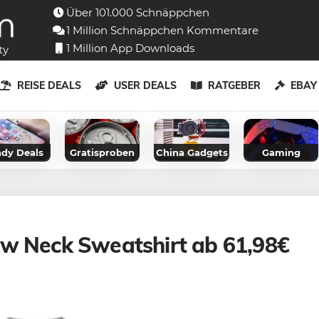
Über 101.000 Schnäppchen
1 Million Schnäppchen Kommentare
1 Million App Downloads
ty
REISE DEALS
USER DEALS
RATGEBER
EBA
dy Deals
Gratisproben
China Gadgets
Gaming
ew Neck Sweatshirt ab 61,98€