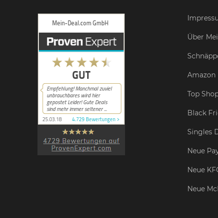
Impress
Über Mei
Schnäpp
Amazon 
Top Shop
Black Fr
Singles 
Neue Pay
Neue KF
Neue Mc