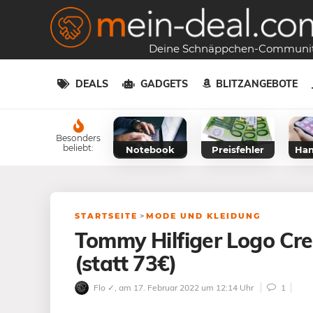
Deine Schnäppchen-Communi
DEALS
GADGETS
BLITZANGEBOTE
Besonders
beliebt:
Notebook
Preisfehler
Han
STARTSEITE
>
MODE UND KLEIDUNG
Tommy Hilfiger Logo Cr
(statt 73€)
Flo ✓
, am 17. Februar 2022 um 12:14 Uhr
1