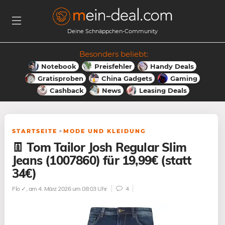
Deine Schnäppchen-Community
Besonders beliebt:
Notebook
Preisfehler
Handy Deals
Gratisproben
China Gadgets
Gaming
Cashback
News
Leasing Deals
STARTSEITE
>
MODE UND KLEIDUNG
👖 Tom Tailor Josh Regular Slim
Jeans (1007860) für 19,99€ (statt
34€)
Flo ✓
, am 4. März 2026 um 08:03 Uhr
4