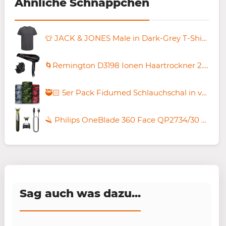
Ähnliche Schnäppchen
👕 JACK & JONES Male in Dark-Grey T-Shirt in XS bis 2XL für 8,99€ (statt 14€)
🌀Remington D3198 Ionen Haartrockner 2.200 Watt für 16,98€ (statt 23€)
🥷🏻 5er Pack Fidumed Schlauchschal in versch. Designs für 9,75€ (statt 50€)
🪒 Philips OneBlade 360 Face QP2734/30 Rasierer für 37,99€ (statt 45€)
Sag auch was dazu...