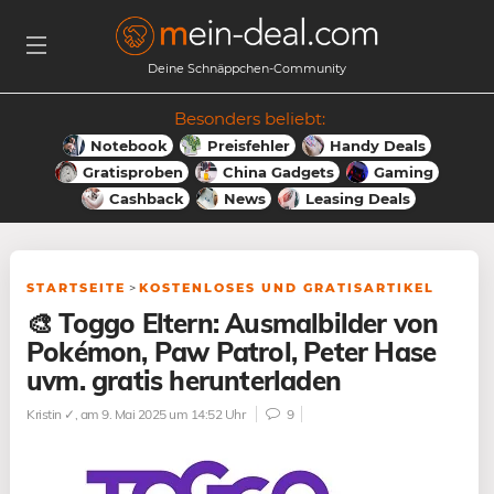
Deine Schnäppchen-Community
Besonders beliebt:
Notebook
Preisfehler
Handy Deals
Gratisproben
China Gadgets
Gaming
Cashback
News
Leasing Deals
STARTSEITE
>
KOSTENLOSES UND GRATISARTIKEL
🎨 Toggo Eltern: Ausmalbilder von
Pokémon, Paw Patrol, Peter Hase
uvm. gratis herunterladen
Kristin ✓
, am 9. Mai 2025 um 14:52 Uhr
9