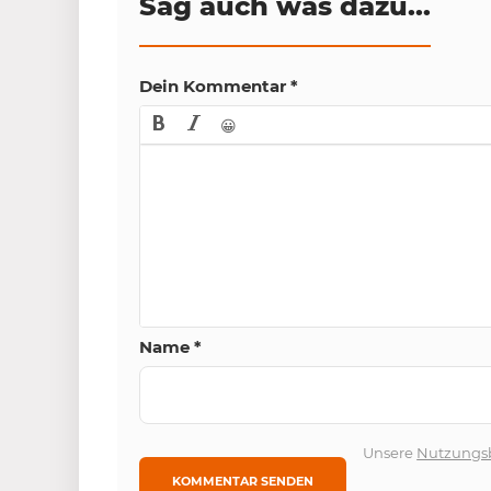
Sag auch was dazu...
Dein Kommentar
*
😀
Name
*
Unsere
Nutzungs