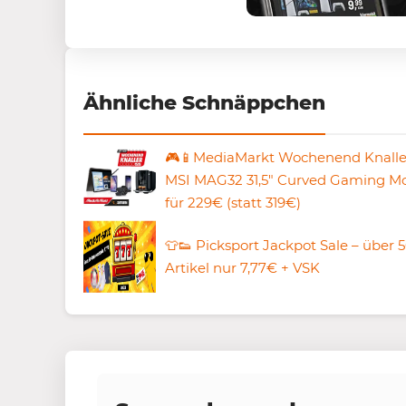
Ähnliche Schnäppchen
🎮📱MediaMarkt Wochenend Knaller:
MSI MAG32 31,5″ Curved Gaming Mo
für 229€ (statt 319€)
👕👟 Picksport Jackpot Sale – über 
Artikel nur 7,77€ + VSK