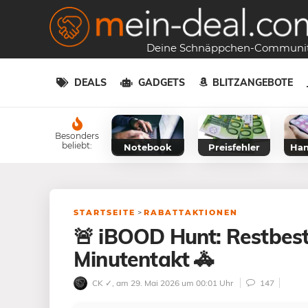
Deine Schnäppchen-Communi
DEALS
GADGETS
BLITZANGEBOTE
Besonders
beliebt:
Notebook
Preisfehler
Han
STARTSEITE
>
RABATTAKTIONEN
🚨 iBOOD Hunt: Restbes
Minutentakt 🚓
CK ✓
, am 29. Mai 2026 um 00:01 Uhr
147