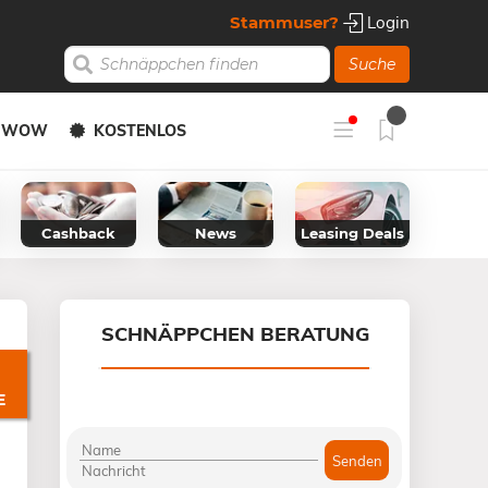
Stammuser?
Login
Suche
Y WOW
KOSTENLOS
Cashback
News
Leasing Deals
SCHNÄPPCHEN BERATUNG
E