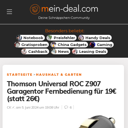
Deine Schnäppchen-Community
Besonders beliebt:
Notebook
Preisfehler
Handy Deals
Gratisproben
China Gadgets
Gaming
Cashback
News
Leasing Deals
STARTSEITE
>
HAUSHALT & GARTEN
Thomson Universal ROC Z907
Garagentor Fernbedienung für 19€
(statt 26€)
CK ✓
, am 5. Juni 2024 um 19:08 Uhr
6