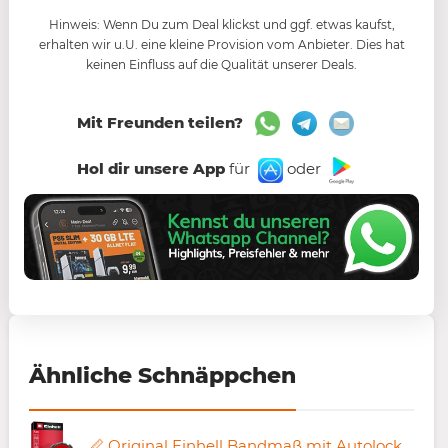
Hinweis: Wenn Du zum Deal klickst und ggf. etwas kaufst,
erhalten wir u.U. eine kleine Provision vom Anbieter. Dies hat
keinen Einfluss auf die Qualität unserer Deals.
Mit Freunden teilen?
Hol dir unsere App
für
oder
Ähnliche Schnäppchen
📏 Original Einhell Bandmaß mit Autolock in 5m für 4,99€ (statt 10€)