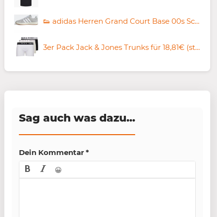
👟 adidas Herren Grand Court Base 00s Schuhe für 34,99€ (statt 45€)
3er Pack Jack & Jones Trunks für 18,81€ (statt 24€)
Sag auch was dazu...
Dein Kommentar
*
😀