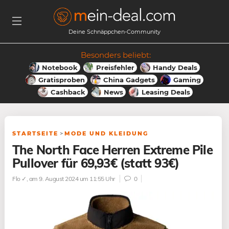
Deine Schnäppchen-Community
Besonders beliebt:
Notebook
Preisfehler
Handy Deals
Gratisproben
China Gadgets
Gaming
Cashback
News
Leasing Deals
STARTSEITE
>
MODE UND KLEIDUNG
The North Face Herren Extreme Pile
Pullover für 69,93€ (statt 93€)
Flo ✓
, am 9. August 2024 um 11:55 Uhr
0