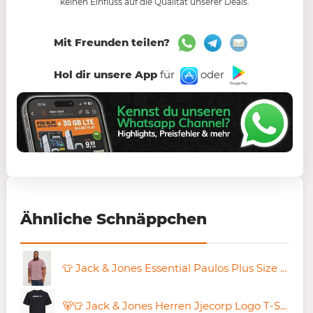
keinen Einfluss auf die Qualität unserer Deals.
Mit Freunden teilen?
Hol dir unsere App
für
oder
Ähnliche Schnäppchen
👕 Jack & Jones Essential Paulos Plus Size Short Sleeve Polo für 15,35€ (statt 24€) – XXL bis 6XL
🐻👕 Jack & Jones Herren Jjecorp Logo T-Shirt für 15,99€ (statt 25€) – 4XL bis 6XL