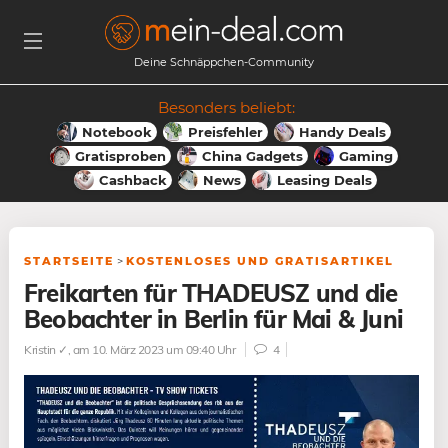
Deine Schnäppchen-Community
Besonders beliebt:
Notebook
Preisfehler
Handy Deals
Gratisproben
China Gadgets
Gaming
Cashback
News
Leasing Deals
STARTSEITE
>
KOSTENLOSES UND GRATISARTIKEL
Freikarten für THADEUSZ und die
Beobachter in Berlin für Mai & Juni
Kristin ✓
, am 10. März 2023 um 09:40 Uhr
4