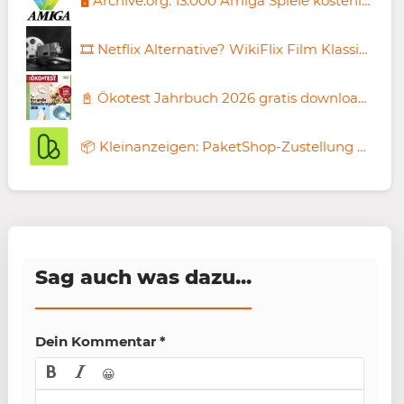
🖥️ Archive.org: 13.000 Amiga Spiele kostenlos im Browser spielen 🧨 z.B. Monkey Island oder Test Drive
🎞️ Netflix Alternative? WikiFlix Film Klassiker streamen ➡️ Gratis, ohne Abo & Legal!
📓 Ökotest Jahrbuch 2026 gratis downloaden
📦 Kleinanzeigen: PaketShop-Zustellung mit Hermes schon ab 0,49€
Sag auch was dazu...
Dein Kommentar
*
😀