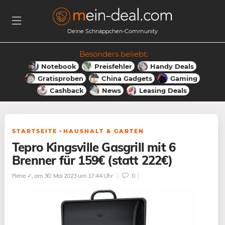
Deine Schnäppchen-Community
Besonders beliebt:
Notebook
Preisfehler
Handy Deals
Gratisproben
China Gadgets
Gaming
Cashback
News
Leasing Deals
STARTSEITE
>
HAUSHALT & GARTEN
Tepro Kingsville Gasgrill mit 6
Brenner für 159€ (statt 222€)
Rene ✓
, am 30. Mai 2023 um 17:44 Uhr
0