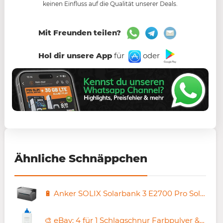
keinen Einfluss auf die Qualität unserer Deals.
Mit Freunden teilen?
Hol dir unsere App
für
oder
Ähnliche Schnäppchen
🔋 Anker SOLIX Solarbank 3 E2700 Pro Solarstromspeicher 2.688Wh für 732,28€ (statt 822€)
🎨 eBay: 4 für 1 Schlagschnur Farbpulver & Schnüre – z.B. 4 x 400g in Blau für 9,96€ (statt 40€)