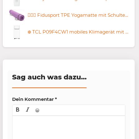
🧘🏻‍♂️ Fidusport TPE Yogamatte mit Schultergurt für 9,99€ (statt 20€)
❄️ TCL P09F4CW1 mobiles Klimagerät mit 9.000 BTU für 299,99€ (statt 455€)
Sag auch was dazu...
Dein Kommentar
*
😀