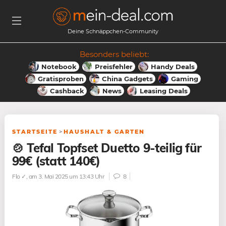
Deine Schnäppchen-Community
Besonders beliebt:
Notebook
Preisfehler
Handy Deals
Gratisproben
China Gadgets
Gaming
Cashback
News
Leasing Deals
STARTSEITE
>
HAUSHALT & GARTEN
🍲 Tefal Topfset Duetto 9-teilig für
99€ (statt 140€)
Flo ✓
, am 3. Mai 2025 um 13:43 Uhr
8