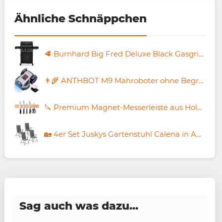
Ähnliche Schnäppchen
🥩 Burnhard Big Fred Deluxe Black Gasgrill für 692,23€ (statt 849€)
👨‍🌾 ANTHBOT M9 Mähroboter ohne Begrenzungskabel mit RTK für 683€ (statt 888€) + Garage Pro
🔪 Premium Magnet-Messerleiste aus Holz, 40cm für 9,89€ (statt 22€)
🏡 4er Set Juskys Gartenstuhl Calena in Anthrazit für 82,49€ (statt 120€)
Sag auch was dazu...