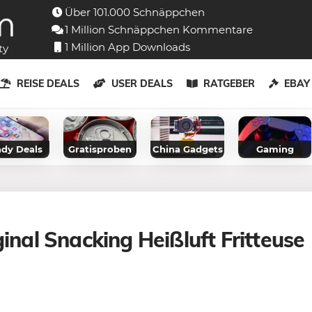
Über 101.000 Schnäppchen
1 Million Schnäppchen Kommentare
1 Million App Downloads
ty
REISE DEALS
USER DEALS
RATGEBER
EBA
dy Deals
Gratisproben
China Gadgets
Gaming
ginal Snacking Heißluft Fritteuse