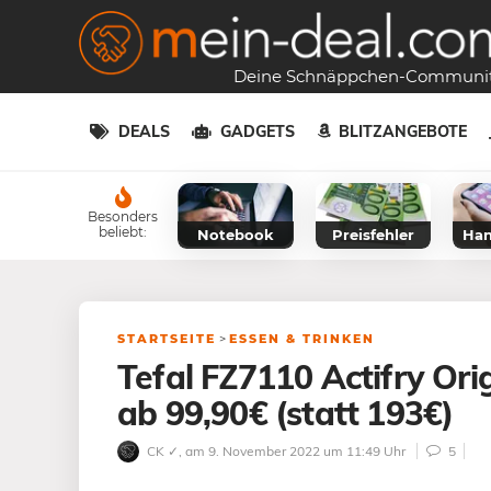
Deine Schnäppchen-Communi
DEALS
GADGETS
BLITZANGEBOTE
Besonders
beliebt:
Notebook
Preisfehler
Han
STARTSEITE
>
ESSEN & TRINKEN
Tefal FZ7110 Actifry Ori
ab 99,90€ (statt 193€)
CK ✓
, am 9. November 2022 um 11:49 Uhr
5