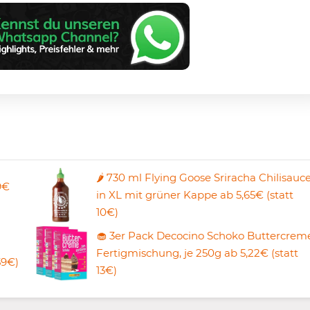
🌶️ 730 ml Flying Goose Sriracha Chilisauc
9€
in XL mit grüner Kappe ab 5,65€ (statt
10€)
🧁 3er Pack Decocino Schoko Buttercrem
Fertigmischung, je 250g ab 5,22€ (statt
59€)
13€)