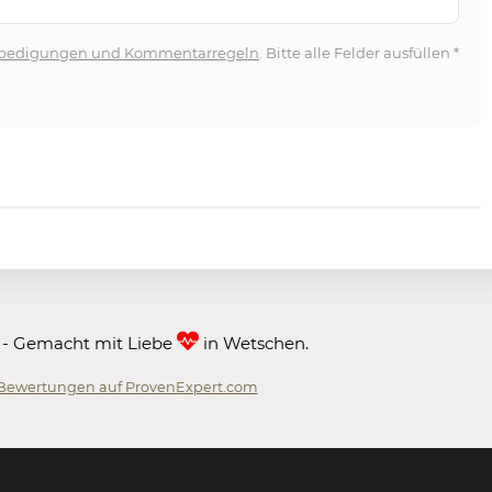
bedigungen und Kommentarregeln
. Bitte alle Felder ausfüllen
*
 - Gemacht mit Liebe
in Wetschen.
Bewertungen auf ProvenExpert.com
 GmbH