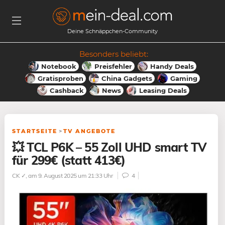
Deine Schnäppchen-Community
Besonders beliebt:
Notebook
Preisfehler
Handy Deals
Gratisproben
China Gadgets
Gaming
Cashback
News
Leasing Deals
STARTSEITE
>
TV ANGEBOTE
💥 TCL P6K – 55 Zoll UHD smart TV
für 299€ (statt 413€)
CK ✓
, am 9. August 2025 um 21:33 Uhr
4