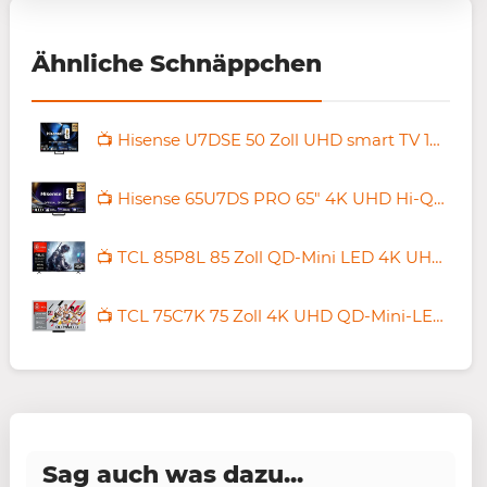
Ähnliche Schnäppchen
📺 Hisense U7DSE 50 Zoll UHD smart TV 144Hz für 488,99€ (statt 556€)
📺 Hisense 65U7DS PRO 65″ 4K UHD Hi-QLED Mini LED Pro Smart TV für 799€ (statt 898€)
📺 TCL 85P8L 85 Zoll QD-Mini LED 4K UHD Smart TV ab 1.274€ (statt 1.499€)
📺 TCL 75C7K 75 Zoll 4K UHD QD-Mini-LED Google TV ab 944,35€ (statt 1.129€)
Sag auch was dazu...