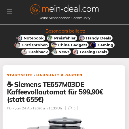
Deine Schnäppchen-Community
Besonders beliebt:
Notebook
Preisfehler
Handy Deals
Gratisproben
China Gadgets
Gaming
Cashback
News
Leasing Deals
STARTSEITE
>
HAUSHALT & GARTEN
☕️ Siemens TE657M03DE
Kaffeevollautomat für 599,90€
(statt 655€)
Flo ✓
, am 24. April 2026 um 13:30 Uhr
3