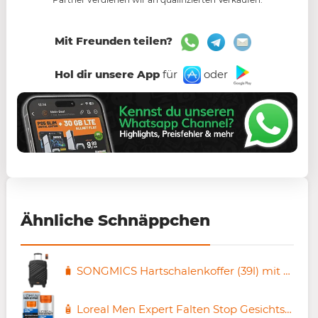
Mit Freunden teilen?
Hol dir unsere App
für
oder
Ähnliche Schnäppchen
🧳 SONGMICS Hartschalenkoffer (39l) mit TSA-Schloss für 24,99€ (statt 33€)
🧴 Loreal Men Expert Falten Stop Gesichtspflege 50 ml ab 6,75€ (statt 11€)