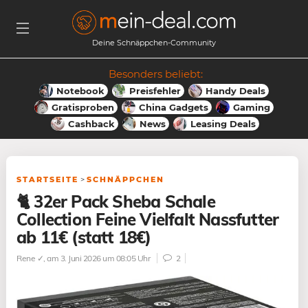
Deine Schnäppchen-Community
Besonders beliebt:
Notebook
Preisfehler
Handy Deals
Gratisproben
China Gadgets
Gaming
Cashback
News
Leasing Deals
STARTSEITE
>
SCHNÄPPCHEN
🐈 32er Pack Sheba Schale
Collection Feine Vielfalt Nassfutter
ab 11€ (statt 18€)
Rene ✓
, am 3. Juni 2026 um 08:05 Uhr
2