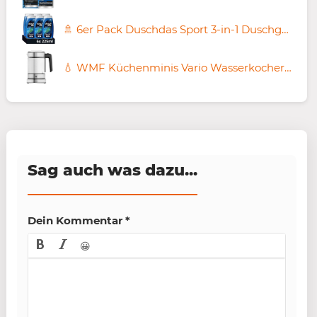
🚿 6er Pack Duschdas Sport 3-in-1 Duschgel & Shampoo ab 5,41€ (statt 11€)
💧 WMF Küchenminis Vario Wasserkocher mit Temperatureinstellung für 64,99€ (statt 77€)
Sag auch was dazu...
Dein Kommentar
*
😀