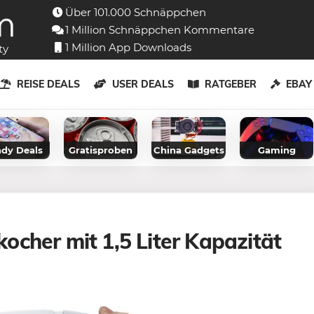
Über 101.000 Schnäppchen
1 Million Schnäppchen Kommentare
1 Million App Downloads
ty
REISE DEALS
USER DEALS
RATGEBER
EBA
dy Deals
Gratisproben
China Gadgets
Gaming
cher mit 1,5 Liter Kapazität