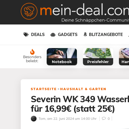
Deine Schnäppchen-Communi
DEALS
GADGETS
BLITZANGEBOTE
Besonders
beliebt:
Notebook
Preisfehler
Han
STARTSEITE
>
HAUSHALT & GARTEN
Severin WK 349 Wasserko
für 16,99€ (statt 25€)
Tom
, am 22. Juni 2024 um 14:00 Uhr
0