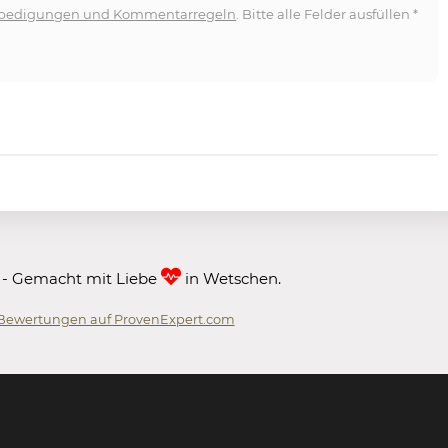
bedigungen und Kommentarregeln
. Bitte alle Felder ausfüllen
*
 - Gemacht mit Liebe
in Wetschen.
Bewertungen auf ProvenExpert.com
 GmbH