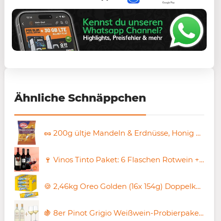
Ähnliche Schnäppchen
🥜 200g ültje Mandeln & Erdnüsse, Honig & Salz ab 2,20€ (statt 3,49€)
🍷 Vinos Tinto Paket: 6 Flaschen Rotwein + 2 Gläser für nur 25,99€ (statt 53€)
🍪 2,46kg Oreo Golden (16x 154g) Doppelkeks mit Crème-Füllung ab 17,99€ (statt 29€)
🍇 8er Pinot Grigio Weißwein-Probierpaket inkl. 2 Gläser für 39,90€ (statt 84€)