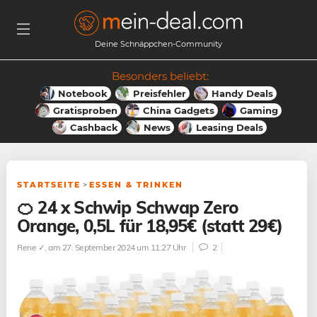
Deine Schnäppchen-Community
Besonders beliebt:
Notebook
Preisfehler
Handy Deals
Gratisproben
China Gadgets
Gaming
Cashback
News
Leasing Deals
STARTSEITE
>
ESSEN & TRINKEN
🍊 24 x Schwip Schwap Zero
Orange, 0,5L für 18,95€ (statt 29€)
Rene ✓
, am 27. September 2024 um 11:27 Uhr
2