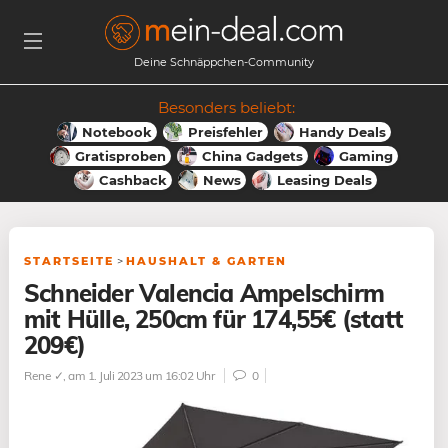
Deine Schnäppchen-Community
Besonders beliebt:
Notebook
Preisfehler
Handy Deals
Gratisproben
China Gadgets
Gaming
Cashback
News
Leasing Deals
STARTSEITE
>
HAUSHALT & GARTEN
Schneider Valencia Ampelschirm
mit Hülle, 250cm für 174,55€ (statt
209€)
Rene ✓
, am 1. Juli 2023 um 16:02 Uhr
0