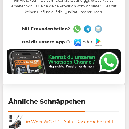
Hinweis: Wenn Du zum Deal klickst und ggf. etwas kaufst,
erhalten wir u.U. eine kleine Provision vom Anbieter. Dies hat
keinen Einfluss auf die Qualität unserer Deals.
Mit Freunden teilen?
Hol dir unsere App
für
oder
Ähnliche Schnäppchen
🏡 Worx WG743E Akku-Rasenmäher inkl. 2x 4Ah Akkus + Ladegerät für 248,40€ (statt 340€)