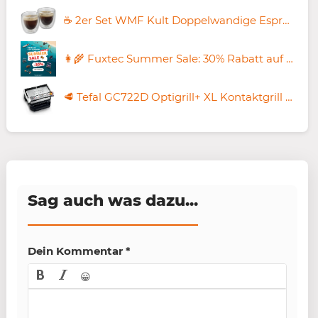
☕ 2er Set WMF Kult Doppelwandige Espressotassen für 11,69€ (statt 16€)
👩‍🌾 Fuxtec Summer Sale: 30% Rabatt auf ALLES – z.B. FX-CT700 Bollerwagen für 145,20€ (statt 214€)
🥩 Tefal GC722D Optigrill+ XL Kontaktgrill für 139,99€ (statt 174€)
Sag auch was dazu...
Dein Kommentar
*
😀