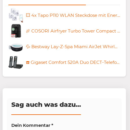
💥 4x Tapo P110 WLAN Steckdose mit Energieverbrauchsmesser für 29,66€ (statt 41€)
🍖 COSORI Airfryer Turbo Tower Compact mit 2 Kammern für 149,99€ (statt 180€)
💦 Bestway Lay-Z-Spa Miami AirJet Whirlpool mit Massagedüsen für 299,99€ (statt 390€)
☎️ Gigaset Comfort 520A Duo DECT-Telefone mit Anrufbeantworter für 79,99€ (statt 103€)
Sag auch was dazu...
Dein Kommentar
*