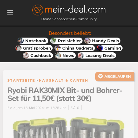
Deine Schnäppchen-Community
Besonders beliebt:
Notebook
Preisfehler
Handy Deals
Gratisproben
China Gadgets
Gaming
Cashback
News
Leasing Deals
ABGELAUFEN
STARTSEITE
>
HAUSHALT & GARTEN
Ryobi RAK30MIX Bit- und Bohrer-
Set für 11,50€ (statt 30€)
Flo ✓
, am 13. Mai 2024 um 15:38 Uhr
0